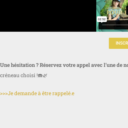
INSCR
Une hésitation ? Réservez votre appel avec l’une de n
créneau choisi !☎️🌿
>>>Je demande à être rappelé.e