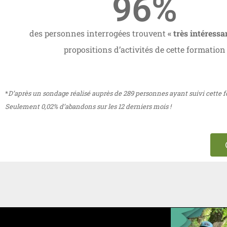
96
%
des personnes interrogées trouvent
« très intéressa
propositions d’activités de cette formation
*
D’après un sondage réalisé auprès de 289 personnes ayant suivi cette 
Seulement 0,02% d’abandons sur les 12 derniers mois !