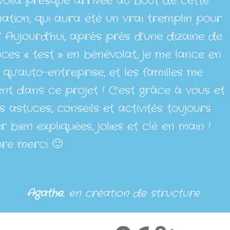
oilà presque arrivée au bout de cette
ation, qui aura été un vrai tremplin pour
! Aujourd’hui, après près d’une dizaine de
ces « test » en bénévolat, je me lance en
 qu’auto-entreprise, et les familles me
ent dans ce projet ! C’est grâce à vous et
s astuces, conseils et activités toujours
r bien expliquées, jolies et clé en main !
re merci 🙂
Agathe
, en création de structure