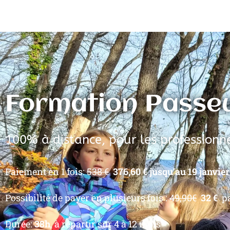
Formation Passe
100% à distance, pour les professionne
Paiement en 1 fois:
538 €
376,60 € jusqu’au 19 janvier 
Possibilité de payer en plusieurs fois :
49,90€
32 €
pa
Durée:
38h
, à répartir sur 4 à 12 mois