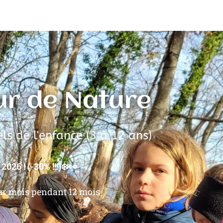
ur de Nature
ls de l'enfance (3 à 12 ans)
2026 ! (-30% !!!)❄️👀
r mois pendant 12 mois