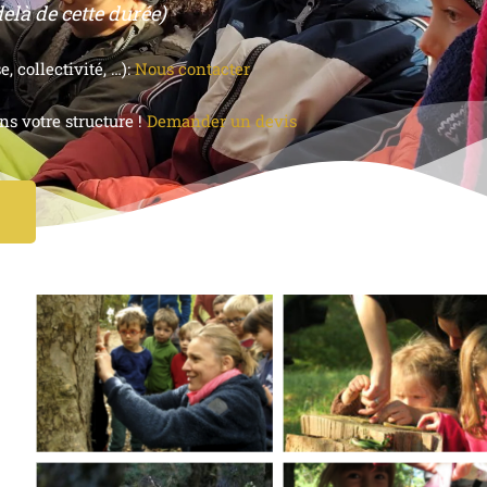
elà de cette durée)
 collectivité, …):
Nous contacter
s votre structure !
Demander un devis