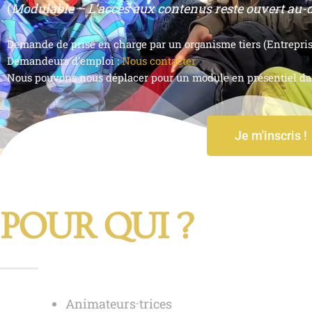
(
Modulable – L’accès aux contenus reste ouvert au-d
Demande de prise en charge par un organisme tiers (Entreprise,
Demandeurs d’emploi :
Nous contacter
Nous pouvons nous déplacer pour un module en présentiel dan
Je m'inscris !
POUR QUI ?
Animateurs·trices