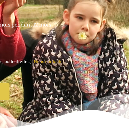
mois pendant 12 mois
, collectivité…):
Nous contacter