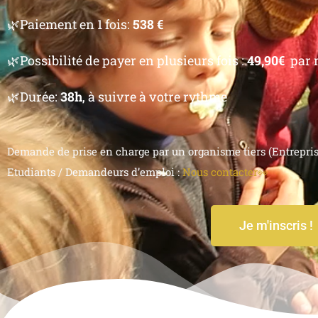
🌿Paiement en 1 fois:
538 €
🌿
Possibilité de payer en plusieurs fois :
49,90€
par 
🌿Durée:
38h
, à suivre à votre rythme
Demande de prise en charge par un organisme tiers (Entreprise
Etudiants / Demandeurs d’emploi :
Nous contacter👀
Je m'inscris !