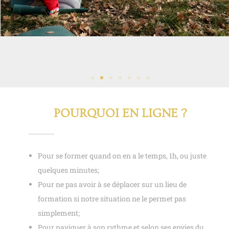
POURQUOI EN LIGNE ?
Pour se former quand on en a le temps, 1h, ou juste
quelques minutes;
Pour ne pas avoir à se déplacer sur un lieu de
formation si notre situation ne le permet pas
simplement;
Pour naviguer à son rythme et selon ses envies du