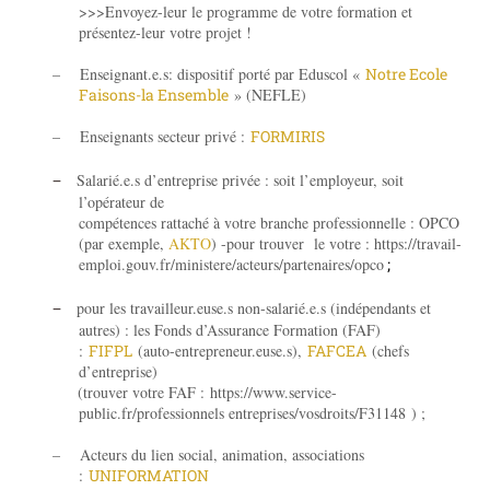
>>>Envoyez-leur le programme de votre formation et
présentez-leur votre projet !
– Enseignant.e.s: dispositif porté par Eduscol «
Notre Ecole
Faisons-la Ensemble
» (NEFLE)
– Enseignants secteur privé :
FORMIRIS
–
Salarié.e.s d’entreprise privée : soit l’employeur, soit
l’opérateur de
compétences rattaché à votre branche professionnelle : OPCO
(par exemple,
AKTO
) -pour trouver le votre :
https://travail-
emploi.gouv.fr/ministere/acteurs/partenaires/opco
;
–
pour les travailleur.euse.s non-salarié.e.s (indépendants et
autres) : les Fonds d’Assurance Formation (FAF)
:
FIFPL
(auto-entrepreneur.euse.s),
FAFCEA
(chefs
d’entreprise)
(trouver votre FAF :
https://www.service-
public.fr/professionnels entreprises/vosdroits/F31148
) ;
– Acteurs du lien social, animation, associations
:
UNIFORMATION