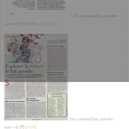
[/su_column] [su_column
size= »1/3″]
FEMME ACTUELLE
[/su_column] [su_column
size= »1/3″]
LA VIE