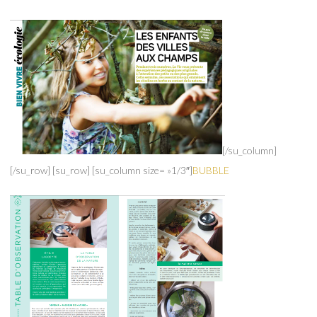
[/su_column]
[/su_row] [su_row] [su_column size= »1/3″]
BUBBLE