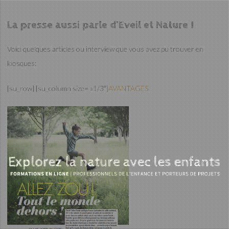
La presse aussi parle d’Eveil et Nature !
Voici quelques articles ou interview que vous avez pu trouver en
kiosques:
[su_row] [su_column size= »1/3″]
AVANTAGES
Eveil et Nature
Outils et Formations en ligne pour explorer la nature
avec les enfants