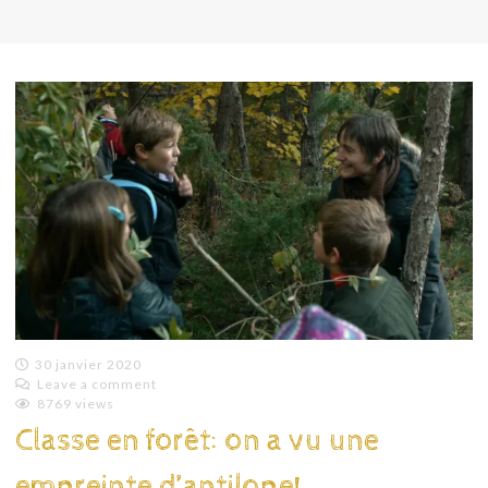
30 janvier 2020
Leave a comment
Emilie
8769 views
Lagoeyte
Classe en forêt: on a vu une
empreinte d’antilope!