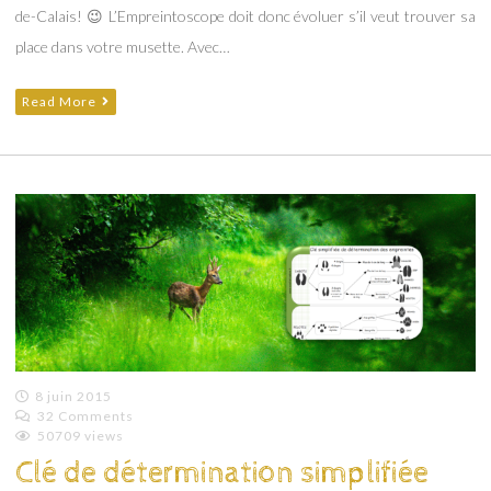
de-Calais! 😉 L’Empreintoscope doit donc évoluer s’il veut trouver sa
place dans votre musette. Avec…
Read More
8 juin 2015
32 Comments
Emilie
50709 views
Lagoeyte
Clé de détermination simplifiée