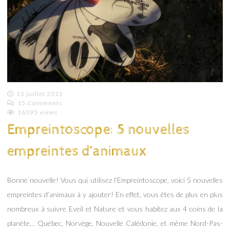
15 juillet 2015
15 Comments
Emilie
16395 views
Lagoeyte
Empreintoscope: 5 nouvelles
empreintes d’animaux
Bonne nouvelle! Vous qui utilisez l’Empreintoscope, voici 5 nouvelles
empreintes d’animaux à y ajouter! En effet, vous êtes de plus en plus
nombreux à suivre Eveil et Nature et vous habitez aux 4 coins de la
planète… Québec, Norvège, Nouvelle Calédonie, et même Nord-Pas-