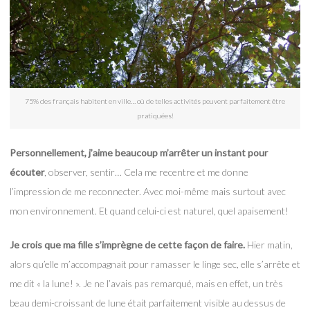
75% des français habitent en ville… où de telles activités peuvent parfaitement être
pratiquées!
Personnellement, j’aime beaucoup m’arrêter un instant pour
écouter
, observer, sentir… Cela me recentre et me donne
l’impression de me reconnecter. Avec moi-même mais surtout avec
mon environnement. Et quand celui-ci est naturel, quel apaisement!
Je crois que ma fille s’imprègne de cette façon de faire.
Hier matin,
alors qu’elle m’accompagnait pour ramasser le linge sec, elle s’arrête et
me dit « la lune! ». Je ne l’avais pas remarqué, mais en effet, un très
beau demi-croissant de lune était parfaitement visible au dessus de