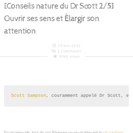
[Conseils nature du Dr Scott 2/5]
Ouvrir ses sens et Élargir son
attention
29 mai 2015
2 Comments
9062 views
Emilie
Lagoeyte
Scott Sampson
, couramment appelé Dr Scott, es
En promenade, lors de vos flâneries ou en pratiquant le
sit spotting
,