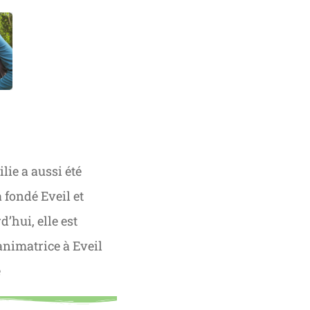
lie a aussi été
a fondé Eveil et
’hui, elle est
animatrice à Eveil
e