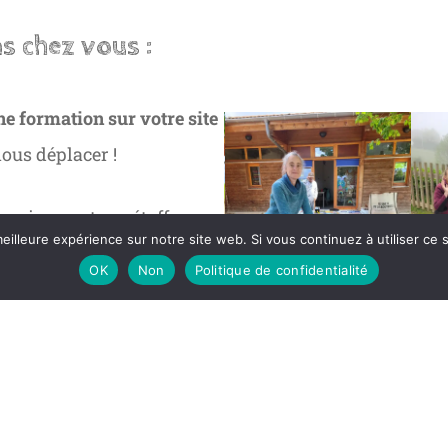
s chez vous :
e formation sur votre site
us déplacer !
amique nature, étoffer
eilleure expérience sur notre site web. Si vous continuez à utiliser ce
’activités…
OK
Non
Politique de confidentialité
le, une crèche, un centre
de vos besoins en nous