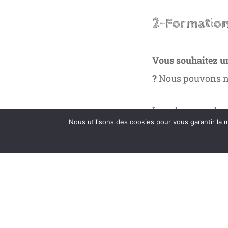
2-Formation
Vous souhaitez un
?
Nous pouvons no
Impulser une dyn
Nous utilisons des cookies pour vous garantir la m
votre répertoire d
Vous êtes une éco
de loisir…
Faites-nous part 