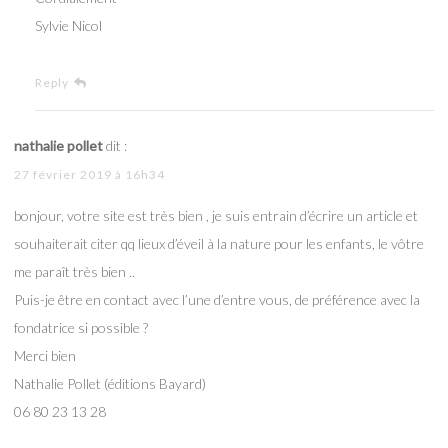
Sylvie Nicol
Reply
nathalie pollet
dit :
27 février 2019 à 16h34
bonjour, votre site est très bien , je suis entrain d’écrire un article et
souhaiterait citer qq lieux d’éveil à la nature pour les enfants, le vôtre
me paraît très bien ..
Puis-je être en contact avec l’une d’entre vous, de préférence avec la
fondatrice si possible ?
Merci bien
Nathalie Pollet (éditions Bayard)
06 80 23 13 28