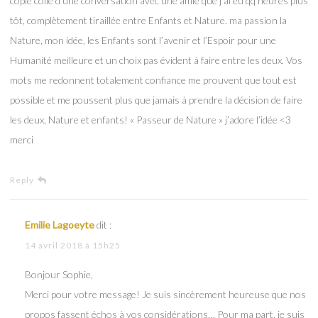
copié collé d’une conversation avec une amie que j’ai eu qq heures plus
tôt, complètement tiraillée entre Enfants et Nature. ma passion la
Nature, mon idée, les Enfants sont l’avenir et l’Espoir pour une
Humanité meilleure et un choix pas évident à faire entre les deux. Vos
mots me redonnent totalement confiance me prouvent que tout est
possible et me poussent plus que jamais à prendre la décision de faire
les deux, Nature et enfants! « Passeur de Nature » j’adore l’idée <3
merci
Reply
Emilie Lagoeyte
dit :
14 avril 2018 à 15h25
Bonjour Sophie,
Merci pour votre message! Je suis sincèrement heureuse que nos
propos fassent échos à vos considérations… Pour ma part, je suis