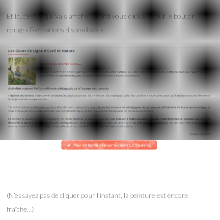
Et là, c’est ce qui va s’afficher quand vous cliquerez sur le bouton
rouge « Formations disponibles »:
(N’essayez pas de cliquer pour l’instant, la peinture est encore
fraîche…)