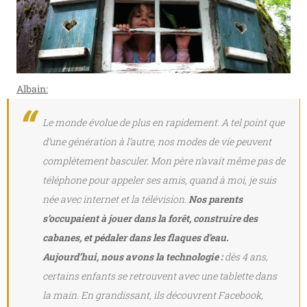
Albain:
Le monde évolue de plus en rapidement. A tel point que
d’une génération à l’autre, nos modes de vie peuvent
complètement basculer. Mon père n’avait même pas de
téléphone pour appeler ses amis, quand à moi, je suis
née avec internet et la télévision.
Nos parents
s’occupaient à jouer dans la forêt, construire des
cabanes, et pédaler dans les flaques d’eau.
Aujourd’hui, nous avons la technologie :
dès 4 ans,
certains enfants se retrouvent avec une tablette dans
la main. En grandissant, ils découvrent Facebook,