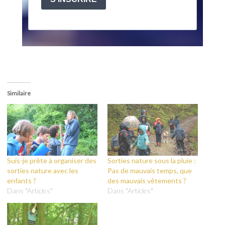
Similaire
Suis-je prête à organiser des
Sorties nature sous la pluie :
sorties nature avec les
Pas de mauvais temps, que
enfants ?
des mauvais vêtements ?
Dans "Articles"
Dans "Articles"