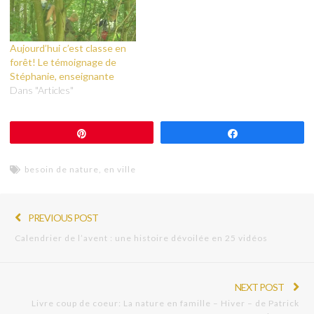
Aujourd’hui c’est classe en
forêt! Le témoignage de
Stéphanie, enseignante
Dans "Articles"
Épingle
Partagez
besoin de nature
,
en ville
PREVIOUS POST
Calendrier de l’avent : une histoire dévoilée en 25 vidéos
NEXT POST
Livre coup de coeur: La nature en famille – Hiver – de Patrick