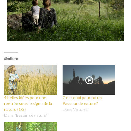
Similaire
4 belles idées pour une
C’est quoi pour toi un
rentrée sous le signe de la
Passeur de nature?
nature (1/2)
Dans "Articles"
Dans "Besoin de nature"