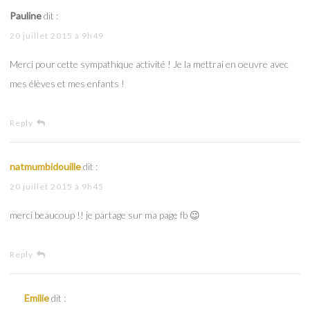
Pauline
dit :
20 juillet 2015 à 9h49
Merci pour cette sympathique activité ! Je la mettrai en oeuvre avec
mes élèves et mes enfants !
Reply
natmumbidouille
dit :
20 juillet 2015 à 9h45
merci beaucoup !! je partage sur ma page fb 😉
Reply
Emilie
dit :