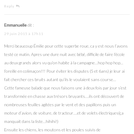
Reply
Emmanuelle
dit :
29 juin 2015 à 17h11
Merci beaucoup Émilie pour cette superbe roue, ca y est nous l’avons
testé ce matin. Apres une dure nuit avec bébé, difficile de faire l’école
au deux grands alors vu qu’on habite à la campagne…hop hop hop…
l’oreille en colimaçon!!! Pour éviter les disputes (5 et 6ans) je leur ai
fait chercher ces bruits autant qu’ils le voulaient sans course…
Cette fameuse balade que nous faisons une à deux fois par jour s’est
transformée en chasse aux trésors bruyants….ils ont découvert de
nombreuses feuilles agitées par le vent et des papillons puis un
moteur d’avion, de voiture, de tracteur….et de volets électriques(ça
manquait dans la liste…hihihi!)
Ensuite les chiens, les moutons et les poules suivis de