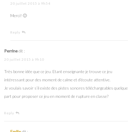
20 juillet 2015 à 9h54
Merci! 🙂
Reply
Perrine
dit :
20 juillet 2015 à 9h10
Très bonne idée que ce jeu. Etant enseignante je trouve ce jeu
intéressant pour des moment de calme et d’écoute attentive.
Je voulais savoir s’il existe des pistes sonores téléchargeables quelque
part pour proposer ce jeu en moment de rupture en classe?
Reply
Emilie
dit :