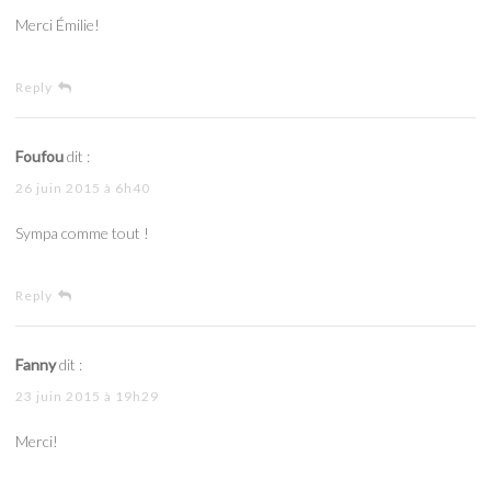
Merci Émilie!
Reply
Foufou
dit :
26 juin 2015 à 6h40
Sympa comme tout !
Reply
Fanny
dit :
23 juin 2015 à 19h29
Merci!