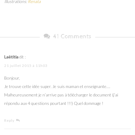
Illustrations:
Renata
41 Comments
Laëtitia
dit :
21 juillet 2015 à 11h03
Bonjour,
Je trouve cette idée super. Je suis maman et enseignante….
Malheureusement je n’arrive pas à télécharger le document (j’ai
répondu aux 4 questions pourtant !!!) Quel dommage !
Reply