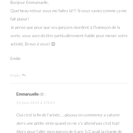
Bonjour Emmanuelle,
Quel beau retour vous me faites là!!! Si vous saviez comme ça me
fait plaisir!
Je pense que pour que vos garçons mordent à l’hameçon de la
sorte, vous avez dû être particulièrement habile pour mener votre
activité. Bravo à vous! 😉
Emilie
Reply
Emmanuelle
dit :
30 juin 2015 à 17h31
Oui c’est la fin de l’année…..piouuu on commence a saturer
alors une petite virée quand on ne s’y attend pas c’est top!
Alors pour l’aller mon garçon de 6 ans 1/2 avait la charge de