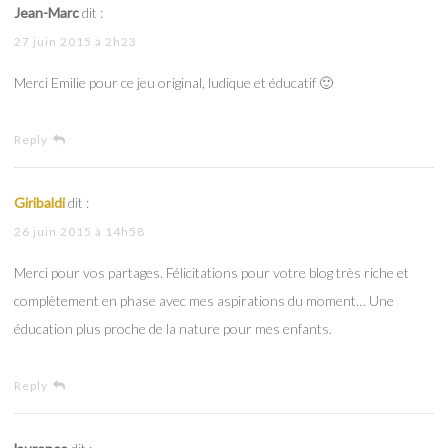
Jean-Marc
dit :
27 juin 2015 à 2h23
Merci Emilie pour ce jeu original, ludique et éducatif 🙂
Reply
Giribaldi
dit :
26 juin 2015 à 14h58
Merci pour vos partages. Félicitations pour votre blog très riche et
complètement en phase avec mes aspirations du moment… Une
éducation plus proche de la nature pour mes enfants.
Reply