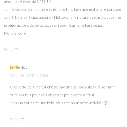
avec mes élèves de CM1!!!!
J’aime beaucoup la nature et j’essaie tant bien que mal à faire partager
cela!!!!!! je participe aussi à « Nettoyons la nature avec ma classe… je
profiterai donc de cette occasion pour leur faire faire ce jeu!
Merci encore
Reply
Emilie
dit :
20 juillet 2015 à 20h24
Chouette, cela me touche de savoir que vous allez utiliser mon
outil à la fois pour vos élèves et pour votre enfant…
Je vous souhaite une belle réussite pour cette activité! 🙂
Reply