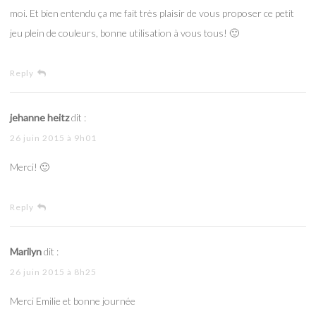
moi. Et bien entendu ça me fait très plaisir de vous proposer ce petit
jeu plein de couleurs, bonne utilisation à vous tous! 🙂
Reply
jehanne heitz
dit :
26 juin 2015 à 9h01
Merci! 🙂
Reply
Marilyn
dit :
26 juin 2015 à 8h25
Merci Emilie et bonne journée