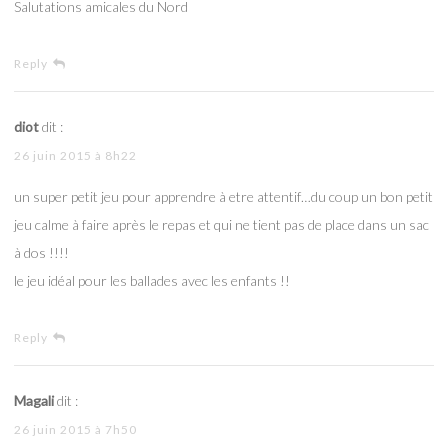
Salutations amicales du Nord
Reply
diot
dit :
26 juin 2015 à 8h22
un super petit jeu pour apprendre à etre attentif…du coup un bon petit
jeu calme à faire après le repas et qui ne tient pas de place dans un sac
à dos !!!!
le jeu idéal pour les ballades avec les enfants !!
Reply
Magali
dit :
26 juin 2015 à 7h50