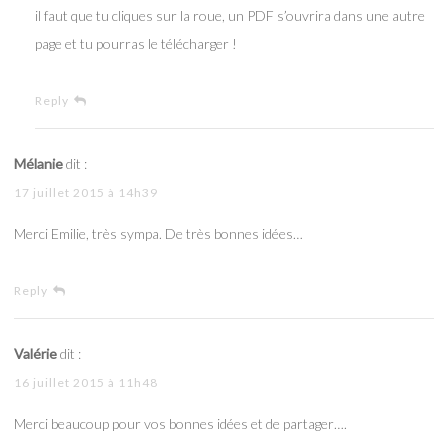
il faut que tu cliques sur la roue, un PDF s’ouvrira dans une autre
page et tu pourras le télécharger !
Reply
Mélanie
dit :
17 juillet 2015 à 14h39
Merci Emilie, très sympa. De très bonnes idées…
Reply
Valérie
dit :
16 juillet 2015 à 11h48
Merci beaucoup pour vos bonnes idées et de partager….