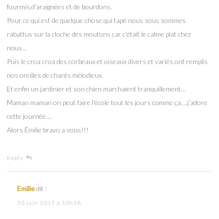
fourmis,d’araignées et de bourdons.
Pour ce qui est de quelque chose qui tape nous sous sommes
rabattus sur la cloche des moutons car c’était le calme plat chez
nous…
Puis le croa croa des corbeaux et oiseaux divers et variés ont remplis
nos oreilles de chants mélodieux.
Et enfin un jardinier et son chien marchaient tranquillement…
Maman maman on peut faire l’école tout les jours comme ça….j’adore
cette journée….
Alors Émilie bravo a vous!!!
Reply
Emilie
dit :
30 juin 2015 à 10h58