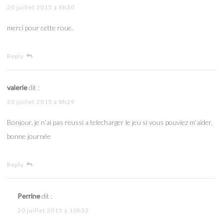
20 juillet 2015 à 8h30
merci pour cette roue.
Reply
valerie
dit :
20 juillet 2015 à 8h29
Bonjour, je n’ai pas reussi a telecharger le jeu si vous pouviez m’aider.
bonne journée
Reply
Perrine
dit :
20 juillet 2015 à 10h32