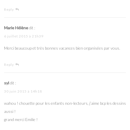
Reply
Marie Hélène
dit :
6 juillet 2015 à 21h39
Merci beaucoup et très bonnes vacances bien organisées par vous.
Reply
syl
dit :
30 juin 2015 à 14h18
wahou ! chouette pour les enfants non-lecteurs, j’aime bcp les dessins
aussi !
grand merci Emilie !