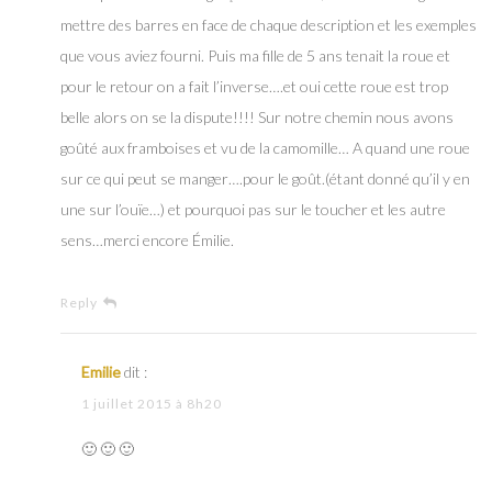
mettre des barres en face de chaque description et les exemples
que vous aviez fourni. Puis ma fille de 5 ans tenait la roue et
pour le retour on a fait l’inverse….et oui cette roue est trop
belle alors on se la dispute!!!! Sur notre chemin nous avons
goûté aux framboises et vu de la camomille… A quand une roue
sur ce qui peut se manger….pour le goût.(étant donné qu’il y en
une sur l’ouïe…) et pourquoi pas sur le toucher et les autre
sens…merci encore Émilie.
Reply
Emilie
dit :
1 juillet 2015 à 8h20
🙂 🙂 🙂