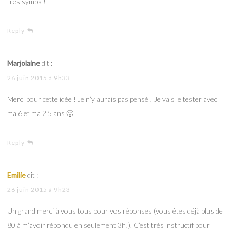
très sympa !
Reply
Marjolaine
dit :
26 juin 2015 à 9h33
Merci pour cette idée ! Je n’y aurais pas pensé ! Je vais le tester avec
ma 6 et ma 2,5 ans 🙂
Reply
Emilie
dit :
26 juin 2015 à 9h23
Un grand merci à vous tous pour vos réponses (vous êtes déjà plus de
80 à m’avoir répondu en seulement 3h!). C’est très instructif pour