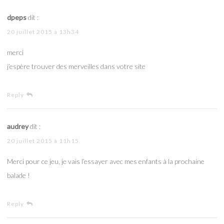
dpeps
dit :
20 juillet 2015 à 13h34
merci
j’espère trouver des merveilles dans votre site
Reply
audrey
dit :
20 juillet 2015 à 11h15
Merci pour ce jeu, je vais l’essayer avec mes enfants à la prochaine
balade !
Reply