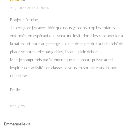
20 juillet 2015 à 9h54
Bonjour Perrine,
J’ai conçu ce jeu avec l’idée que nous gardons trop les enfants
enfermés, en espérant qu’il sera une invitation à les reconnecter à
la nature, et nous au passage… Je n’ai donc pas du tout cherché de
pistes sonores téléchargeables, il y en a plein dehors!
Mais je comprends parfaitement que ce support puisse aussi
inspirer des activités en classe. Je vous en souhaite une bonne
utilisation!
Emilie
Reply
Emmanuelle
dit :