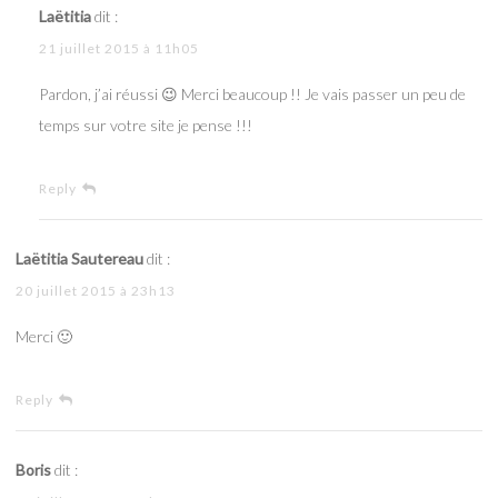
Laëtitia
dit :
21 juillet 2015 à 11h05
Pardon, j’ai réussi 😉 Merci beaucoup !! Je vais passer un peu de
temps sur votre site je pense !!!
Reply
Laëtitia Sautereau
dit :
20 juillet 2015 à 23h13
Merci 🙂
Reply
Boris
dit :