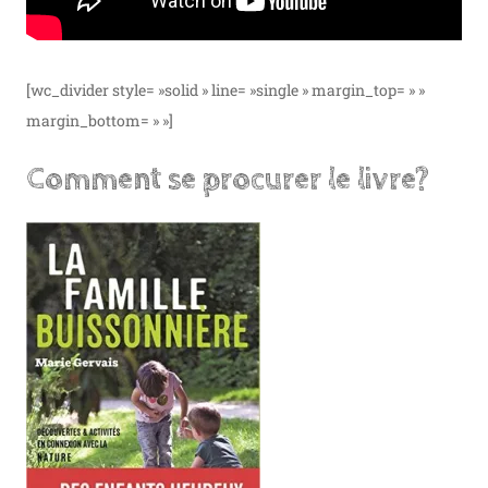
[wc_divider style= »solid » line= »single » margin_top= » »
margin_bottom= » »]
Comment se procurer le livre?