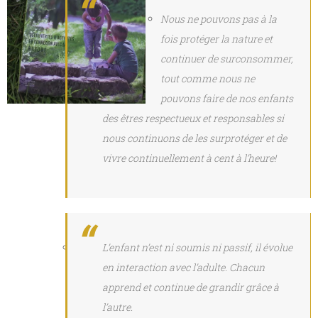
Nous ne pouvons pas à la
fois protéger la nature et
continuer de surconsommer,
tout comme nous ne
pouvons faire de nos enfants
des êtres respectueux et responsables si
nous continuons de les surprotéger et de
vivre continuellement à cent à l’heure!
L’enfant n’est ni soumis ni passif, il évolue
en interaction avec l’adulte. Chacun
apprend et continue de grandir grâce à
l’autre.