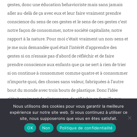
gestes, donc une éducation behavioriste mais sans jamais
aller au-delà de ça avec eux et leur faire vraiment prendre
conscience du sens de ces gestes et le sens de ces gestes c’est
notre façon de consommer, notre société capitaliste, notre
rapport à la nature. Pour moi c’était vraiment un non-sens et
je me suis demandée quel était l’intérêt d’apprendre des
gestes si on n’essaie pas d’abord de réfléchir et de faire
prendre conscience aux enfants que ça ne sert à rien de trier
si on continue à consommer comme quatre et à consommer
n’importe quoi, des choses sans valeur, fabriquées à l’autre
bout du monde avec trois bouts de plastique. Donc l’idée
c’était vraiment de s’interroger, de réfléchir en famille sur
Nous utilisons des cookies pour vous garantir la meilleure
l’origine de tout ça, ce que j’ai commencé à faire avec mes
expérience sur notre site web. Si vous continuez à utiliser ce
enfants depuis qu’ils étaient tout petits.
site, nous supposerons que vous en êtes satisfait.
OK
Non
Politique de confidentialité
Et surtout, l’autre point qui a découlé de ça était : « comment