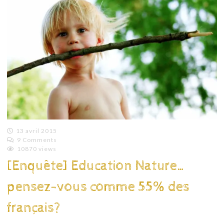
13 avril 2015
9 Comments
Emilie
10870 views
Lagoeyte
[Enquête] Education Nature…
pensez-vous comme 55% des
français?