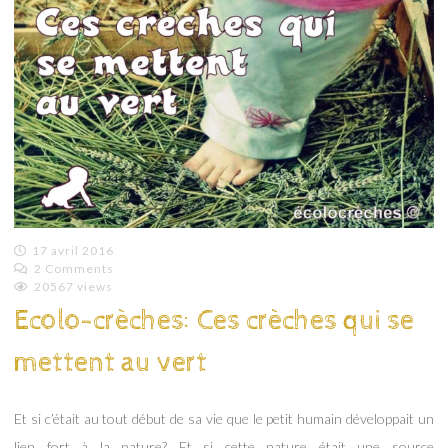
17 avril 2016
2 Comments
Emilie
20567 views
Lagoeyte
Ecolo-crèches: Ces crèches qui se
mettent au vert
Et si c’était au tout début de sa vie que le petit humain développait un
lien fort à la nature? Et si cette nature était une source