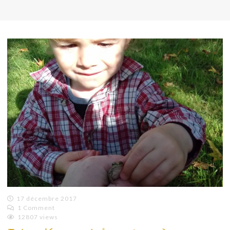
17 décembre 2017
1 Comment
Emilie
12807 views
Lagoeyte