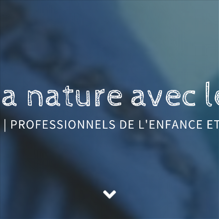
nature avec les enfants