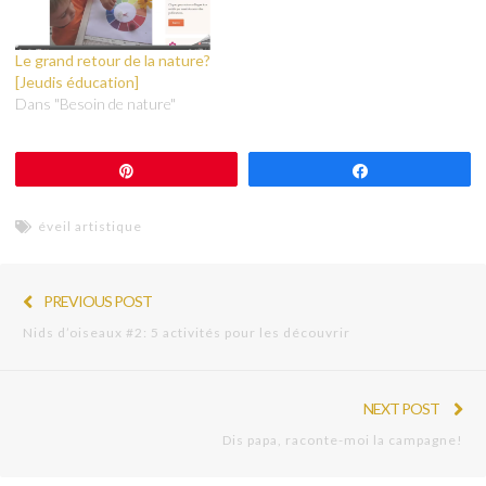
Le grand retour de la nature?
[Jeudis éducation]
Dans "Besoin de nature"
Épingle
Partagez
éveil artistique
PREVIOUS POST
Nids d’oiseaux #2: 5 activités pour les découvrir
NEXT POST
Dis papa, raconte-moi la campagne!