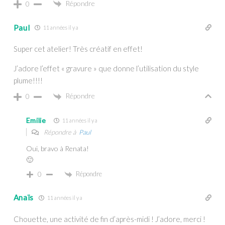
Répondre
0
Paul
11 années il y a
Super cet atelier! Très créatif en effet!
J’adore l’effet « gravure » que donne l’utilisation du style
plume!!!!
Répondre
0
Emilie
11 années il y a
Répondre à
Paul
Oui, bravo à Renata!
🙂
Répondre
0
Anaïs
11 années il y a
Chouette, une activité de fin d’après-midi ! J’adore, merci !