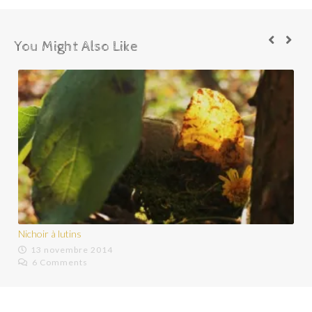
You Might Also Like
[Activité nature] De boue les arbres!
16 avril 2015
5 Comments