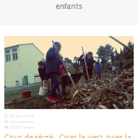
enfants
12 juin 2018
4 Comments
Emilie
13157 views
Lagoeyte
Cour de récré : Oser le vert, oser la