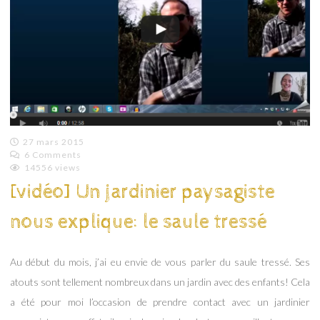
27 mars 2015
6 Comments
Emilie
14556 views
Lagoeyte
[vidéo] Un jardinier paysagiste
nous explique: le saule tressé
Au début du mois, j’ai eu envie de vous parler du saule tressé. Ses
atouts sont tellement nombreux dans un jardin avec des enfants! Cela
a été pour moi l’occasion de prendre contact avec un jardinier