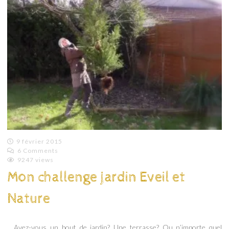
9 février 2015
6 Comments
Emilie
9247 views
Lagoeyte
Mon challenge jardin Eveil et
Nature
Avez-vous un bout de jardin? Une terrasse? Ou n’importe quel