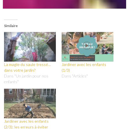
Similaire
La magie du saule tressé…
Jardiner avec les enfants
dans votre jardin?
(1/3)
Dans "Un jardin pour nos
Dans "Articles"
enfants"
Jardiner avec les enfants
(2/3): les erreurs à éviter