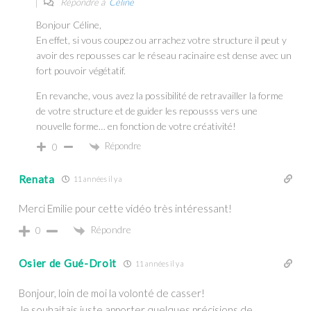
Répondre à
Céline
Bonjour Céline,
En effet, si vous coupez ou arrachez votre structure il peut y
avoir des repousses car le réseau racinaire est dense avec un
fort pouvoir végétatif.
En revanche, vous avez la possibilité de retravailler la forme
de votre structure et de guider les repousss vers une
nouvelle forme… en fonction de votre créativité!
Répondre
0
Renata
11 années il y a
Merci Emilie pour cette vidéo très intéressant!
Répondre
0
Osier de Gué-Droit
11 années il y a
Bonjour, loin de moi la volonté de casser!
Je souhaitais juste apporter quelques précisions de