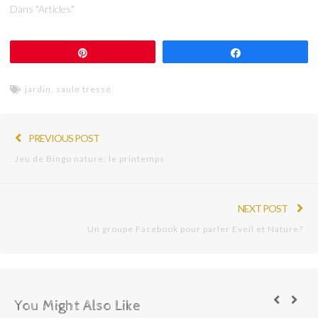
Dans "Articles"
Épingle
Partagez
jardin
,
saule tressé
PREVIOUS POST
Jeu de Bingo nature: le printemps
NEXT POST
Un groupe Facebook pour parler Eveil et Nature?
You Might Also Like