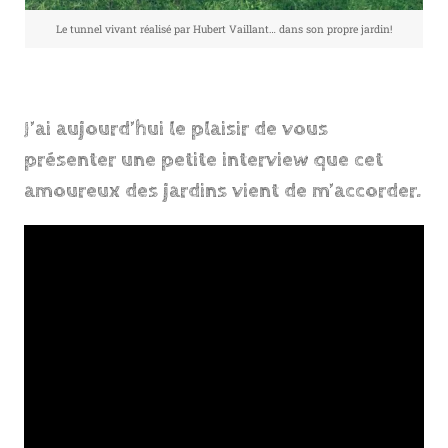
Le tunnel vivant réalisé par Hubert Vaillant… dans son propre jardin!
J’ai aujourd’hui le plaisir de vous
présenter une petite interview que cet
amoureux des jardins vient de m’accorder.