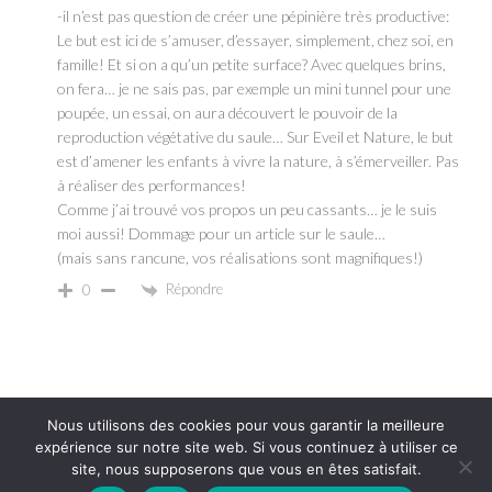
-il n’est pas question de créer une pépinière très productive:
Le but est ici de s’amuser, d’essayer, simplement, chez soi, en
famille! Et si on a qu’un petite surface? Avec quelques brins,
on fera… je ne sais pas, par exemple un mini tunnel pour une
poupée, un essai, on aura découvert le pouvoir de la
reproduction végétative du saule… Sur Eveil et Nature, le but
est d’amener les enfants à vivre la nature, à s’émerveiller. Pas
à réaliser des performances!
Comme j’ai trouvé vos propos un peu cassants… je le suis
moi aussi! Dommage pour un article sur le saule…
(mais sans rancune, vos réalisations sont magnifiques!)
Répondre
0
Nous utilisons des cookies pour vous garantir la meilleure
© 2026 Eveil et Nature
expérience sur notre site web. Si vous continuez à utiliser ce
6
site, nous supposerons que vous en êtes satisfait.