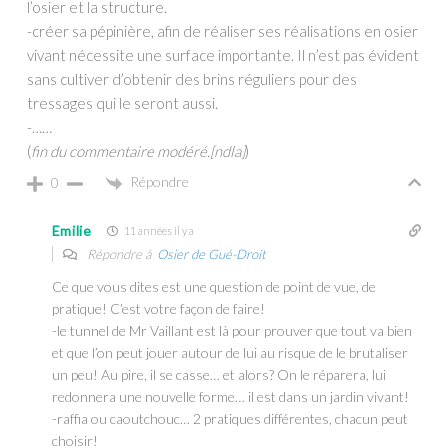
l’osier et la structure.
-créer sa pépinière, afin de réaliser ses réalisations en osier
vivant nécessite une surface importante. Il n’est pas évident
sans cultiver d’obtenir des brins réguliers pour des
tressages qui le seront aussi.
-……
(
fin du commentaire modéré.[ndla]
)
Répondre
0
Emilie
11 années il y a
Répondre à
Osier de Gué-Droit
Ce que vous dites est une question de point de vue, de
pratique! C’est votre façon de faire!
-le tunnel de Mr Vaillant est là pour prouver que tout va bien
et que l’on peut jouer autour de lui au risque de le brutaliser
un peu! Au pire, il se casse… et alors? On le réparera, lui
redonnera une nouvelle forme… il est dans un jardin vivant!
-raffia ou caoutchouc… 2 pratiques différentes, chacun peut
choisir!