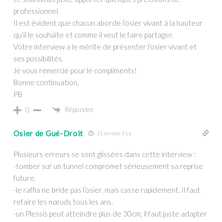
professionnel.
Il est évident que chacun aborde l’osier vivant à la hauteur
qu’il le souhaite et comme il veut le faire partager.
Votre interview a le mérite de présenter l’osier vivant et
ses possibilités.
Je vous remercie pour le compliments!
Bonne continuation,
PB
Répondre
0
Osier de Gué-Droit
11 années il y a
Plusieurs erreurs se sont glissées dans cette interview :
-tomber sur un tunnel compromet sérieusement sa reprise
future.
-le raffia ne bride pas l’osier, mais casse rapidement. Il faut
refaire les nœuds tous les ans.
-un Plessis peut atteindre plus de 30cm, il faut juste adapter