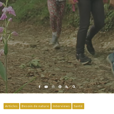
Eveil et Nature
Outils et Formations en ligne pour explorer la nature
avec les enfants
Articles
Besoin de nature
Interviews
Santé