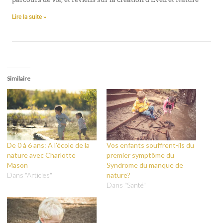
Lire la suite »
Similaire
De 0 à 6 ans: A l’école de la
Vos enfants souffrent-ils du
nature avec Charlotte
premier symptôme du
Mason
Syndrome du manque de
Dans "Articles"
nature?
Dans "Santé"