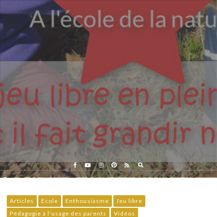
Eveil et Nature
Outils et Formations en ligne pour explorer la nature
avec les enfants
Articles
Ecole
Enthousiasme
Jeu libre
Pédagogie à l'usage des parents
Vidéos