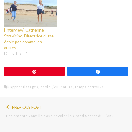
[Interview] Catherine
Stravicino, Directrice d’une
école pas comme les
autres…
Dans "Ecole"
Épingle
Partagez
apprentissages
,
école
,
jeu
,
nature
,
temps retrouvé
PREVIOUS POST
Les enfants vont-ils nous révéler le Grand Secret du Lien?