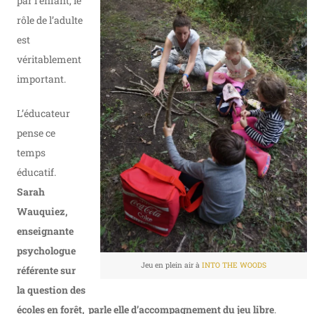
par l’enfant, le
rôle de l’adulte
est
véritablement
important.
L’éducateur
pense ce
temps
éducatif.
Sarah
Wauquiez,
enseignante
psychologue
Jeu en plein air à
INTO THE WOODS
référente sur
la question des
écoles en forêt, parle elle d’accompagnement du jeu libre
.