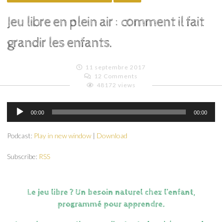
Jeu libre en plein air : comment il fait
grandir les enfants.
11 septembre 2017
12 Comments
48172 views
Emilie
Lagoeyte
Lecteur
00:00
00:00
audio
Podcast:
Play in new window
|
Download
Subscribe:
RSS
Le jeu libre ? Un besoin naturel chez l’enfant,
programmé pour apprendre.