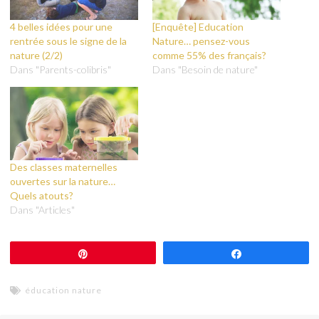
4 belles idées pour une
[Enquête] Education
rentrée sous le signe de la
Nature… pensez-vous
nature (2/2)
comme 55% des français?
Dans "Parents-colibris"
Dans "Besoin de nature"
Des classes maternelles
ouvertes sur la nature…
Quels atouts?
Dans "Articles"
Épingle
Partagez
éducation nature