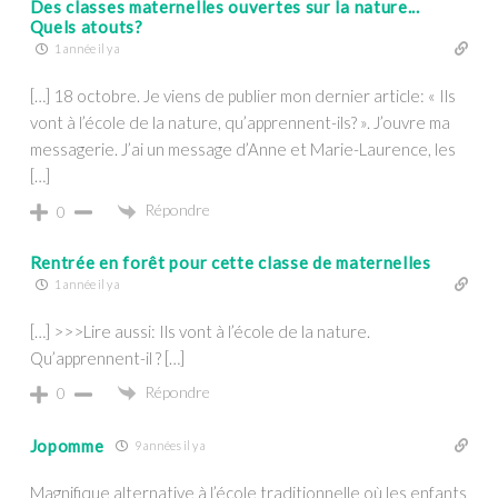
Des classes maternelles ouvertes sur la nature...
Quels atouts?
1 année il y a
[…] 18 octobre. Je viens de publier mon dernier article: « Ils
vont à l’école de la nature, qu’apprennent-ils? ». J’ouvre ma
messagerie. J’ai un message d’Anne et Marie-Laurence, les
[…]
Répondre
0
Rentrée en forêt pour cette classe de maternelles
1 année il y a
[…] >>>Lire aussi: Ils vont à l’école de la nature.
Qu’apprennent-il ? […]
Répondre
0
Jopomme
9 années il y a
Magnifique alternative à l’école traditionnelle où les enfants