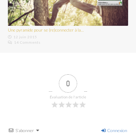
Une pyramide pour se (re)connecter à la…
Le
12 juin 2015
14 Comments
0
Évaluation de l'article
S’abonner
Connexion