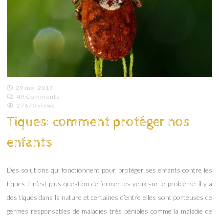
29 mai 2017
49 Comments
Emilie
27670 views
Lagoeyte
Tiques: comment protéger nos
enfants
Des solutions qui fonctionnent pour protéger ses enfants contre les
tiques Il n’est plus question de fermer les yeux sur le problème: il y a
des tiques dans la nature et certaines d’entre elles sont porteuses de
germes responsables de maladies très pénibles comme la maladie de