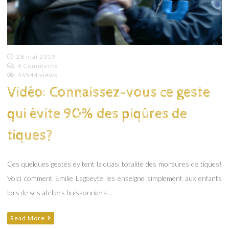
28 mai 2019
4 Comments
Emilie
46544 views
Lagoeyte
Vidéo: Connaissez-vous ce geste
qui évite 90% des piqûres de
tiques?
Ces quelques gestes évitent la quasi totalité des morsures de tiques!
Voici comment Emilie Lagoeyte les enseigne simplement aux enfants
lors de ses ateliers buissonniers…
Read More