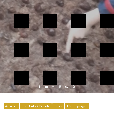
Eveil et Nature
Outils et Formations en ligne pour explorer la nature
avec les enfants
Articles
Bienfaits à l'école
Ecole
Témoignages