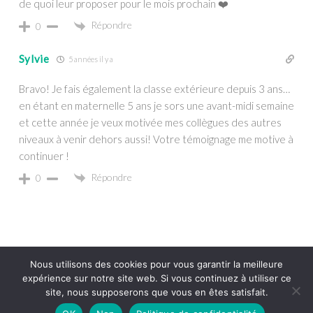
de quoi leur proposer pour le mois prochain ❤️
Répondre
0
Sylvie
5 années il y a
Bravo! Je fais également la classe extérieure depuis 3 ans…
en étant en maternelle 5 ans je sors une avant-midi semaine
et cette année je veux motivée mes collègues des autres
niveaux à venir dehors aussi! Votre témoignage me motive à
continuer !
Répondre
0
Nous utilisons des cookies pour vous garantir la meilleure
expérience sur notre site web. Si vous continuez à utiliser ce
© 2026 Eveil et Nature
5
site, nous supposerons que vous en êtes satisfait.