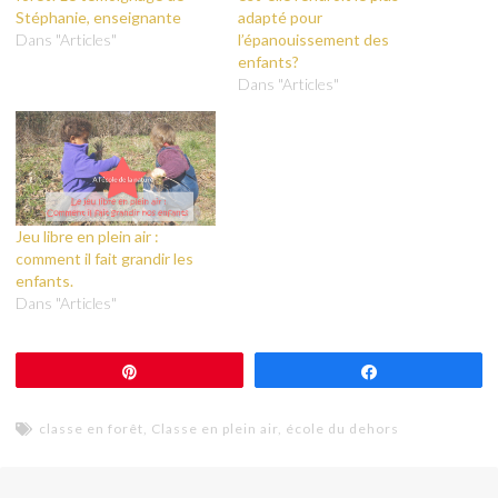
Stéphanie, enseignante
adapté pour
Dans "Articles"
l’épanouissement des
enfants?
Dans "Articles"
Jeu libre en plein air :
comment il fait grandir les
enfants.
Dans "Articles"
Épingle
Partagez
classe en forêt
,
Classe en plein air
,
école du dehors