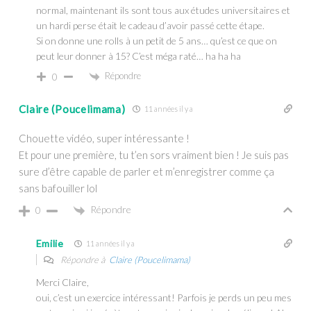
normal, maintenant ils sont tous aux études universitaires et
un hardi perse était le cadeau d’avoir passé cette étape.
Si on donne une rolls à un petit de 5 ans… qu’est ce que on
peut leur donner à 15? C’est méga raté… ha ha ha
Répondre
0
Claire (Poucelimama)
11 années il y a
Chouette vidéo, super intéressante !
Et pour une première, tu t’en sors vraiment bien ! Je suis pas
sure d’être capable de parler et m’enregistrer comme ça
sans bafouiller lol
Répondre
0
Emilie
11 années il y a
Répondre à
Claire (Poucelimama)
Merci Claire,
oui, c’est un exercice intéressant! Parfois je perds un peu mes