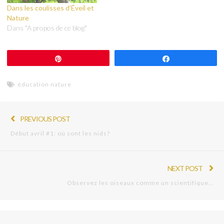
Dans les coulisses d’Éveil et
Nature
Dans "A propos de ce blog"
Épingle
Partagez
éducation nature
PREVIOUS POST
Début avril #1: où sont les nids?
NEXT POST
Observez les oiseaux comme un scientifique…