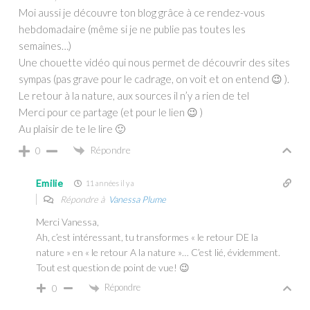
Moi aussi je découvre ton blog grâce à ce rendez-vous
hebdomadaire (même si je ne publie pas toutes les
semaines…)
Une chouette vidéo qui nous permet de découvrir des sites
sympas (pas grave pour le cadrage, on voit et on entend 😉 ).
Le retour à la nature, aux sources il n’y a rien de tel
Merci pour ce partage (et pour le lien 😉 )
Au plaisir de te le lire 🙂
Répondre
0
Emilie
11 années il y a
Répondre à
Vanessa Plume
Merci Vanessa,
Ah, c’est intéressant, tu transformes « le retour DE la
nature » en « le retour A la nature »… C’est lié, évidemment.
Tout est question de point de vue! 😉
Répondre
0