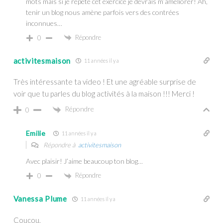
mots mais si je répète cet exercice je devrais m’améliorer! Ah,
tenir un blog nous amène parfois vers des contrées
inconnues…
Répondre
0
activitesmaison
11 années il y a
Très intéressante ta video ! Et une agréable surprise de
voir que tu parles du blog activités à la maison !!! Merci !
Répondre
0
Emilie
11 années il y a
Répondre à
activitesmaison
Avec plaisir! J’aime beaucoup ton blog…
Répondre
0
Vanessa Plume
11 années il y a
Coucou,