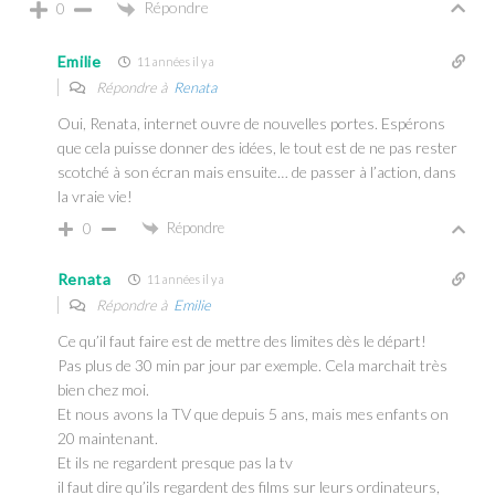
Répondre
0
Emilie
11 années il y a
Répondre à
Renata
Oui, Renata, internet ouvre de nouvelles portes. Espérons
que cela puisse donner des idées, le tout est de ne pas rester
scotché à son écran mais ensuite… de passer à l’action, dans
la vraie vie!
Répondre
0
Renata
11 années il y a
Répondre à
Emilie
Ce qu’il faut faire est de mettre des limites dès le départ!
Pas plus de 30 min par jour par exemple. Cela marchait très
bien chez moi.
Et nous avons la TV que depuis 5 ans, mais mes enfants on
20 maintenant.
Et ils ne regardent presque pas la tv
il faut dire qu’ils regardent des films sur leurs ordinateurs,