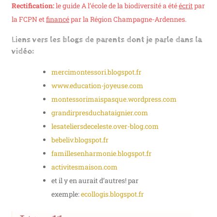
Rectification:
le guide A l’école de la biodiversité a été
écrit
par
la FCPN et
financé
par la Région Champagne-Ardennes.
Liens vers les blogs de parents dont je parle dans la
vidéo:
mercimontessori.blogspot.fr
www.education-joyeuse.com
montessorimaispasque.wordpress.com
grandirpresduchataignier.com
lesateliersdeceleste.over-blog.com
bebeliv.blogspot.fr
famillesenharmonie.blogspot.fr
activitesmaison.com
et il y en aurait d’autres! par
exemple:
ecollogis.blogspot.fr