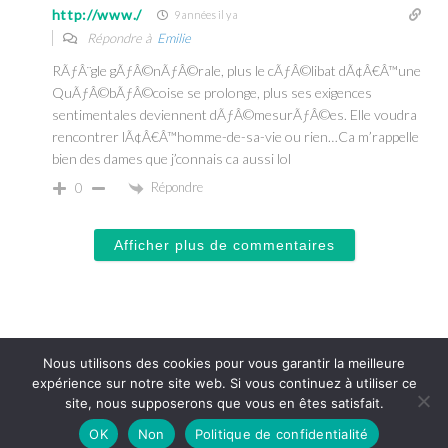
http://www./
9 années il y a
Répondre à
Emilie
RÃƒÂ¨gle gÃƒÂ©nÃƒÂ©rale, plus le cÃƒÂ©libat dÃ¢Â€Â™une
QuÃƒÂ©bÃƒÂ©coise se prolonge, plus ses exigences
sentimentales deviennent dÃƒÂ©mesurÃƒÂ©es. Elle voudra
rencontrer lÃ¢Â€Â™homme-de-sa-vie ou rien…Ca m’rappelle
bien des dames que j’connais ca aussi lol
Répondre
0
Afficher plus de commentaires
Nous utilisons des cookies pour vous garantir la meilleure
© 2026 Eveil et Nature
expérience sur notre site web. Si vous continuez à utiliser ce
13
site, nous supposerons que vous en êtes satisfait.
OK
Non
Politique de confidentialité