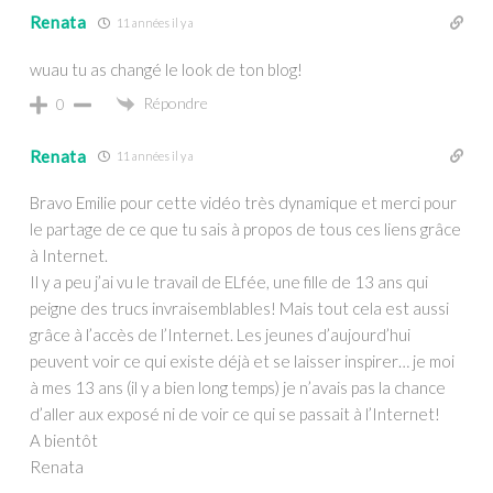
Renata
11 années il y a
wuau tu as changé le look de ton blog!
Répondre
0
Renata
11 années il y a
Bravo Emilie pour cette vidéo très dynamique et merci pour
le partage de ce que tu sais à propos de tous ces liens grâce
à Internet.
Il y a peu j’ai vu le travail de ELfée, une fille de 13 ans qui
peigne des trucs invraisemblables! Mais tout cela est aussi
grâce à l’accès de l’Internet. Les jeunes d’aujourd’hui
peuvent voir ce qui existe déjà et se laisser inspirer… je moi
à mes 13 ans (il y a bien long temps) je n’avais pas la chance
d’aller aux exposé ni de voir ce qui se passait à l’Internet!
A bientôt
Renata