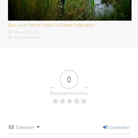
Ils vont à l’école dans la nature.…
16 octobre 2015
18 Comments
0
Évaluation de l'article
S’abonner
Connexion