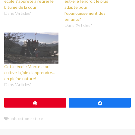
école s’apprête à retirer le
est-elle l’endroit le plus
bitume de la cour
adapté pour
Dans "Articles"
l’épanouissement des
enfants?
Dans "Articles"
Cette école Montessori
cultive la joie d’apprendre…
en pleine nature!
Dans "Articles"
Épingle
Partagez
éducation nature